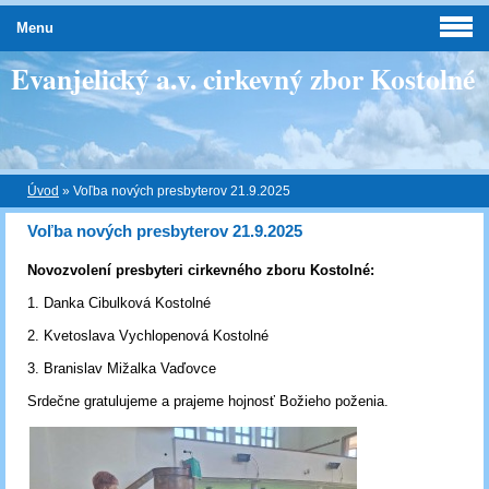
Menu
Evanjelický a.v. cirkevný zbor Kostolné
Úvod
»
Voľba nových presbyterov 21.9.2025
Voľba nových presbyterov 21.9.2025
Novozvolení presbyteri cirkevného zboru Kostolné:
1. Danka Cibulková Kostolné
2. Kvetoslava Vychlopenová Kostolné
3. Branislav Mižalka Vaďovce
Srdečne gratulujeme a prajeme hojnosť Božieho poženia.