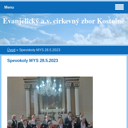
Menu
Evanjelický a.v. cirkevný zbor Kostolné
Úvod
»
Spevokoly MYS 28.5.2023
Spevokoly MYS 28.5.2023