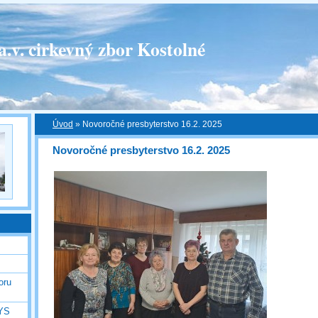
a.v. cirkevný zbor Kostolné
Úvod
»
Novoročné presbyterstvo 16.2. 2025
Novoročné presbyterstvo 16.2. 2025
oru
MYS