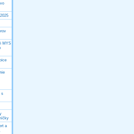
tvo
.2025
erov
ri MYS
u
bice
nie
 s
y
níčky
rt a
,