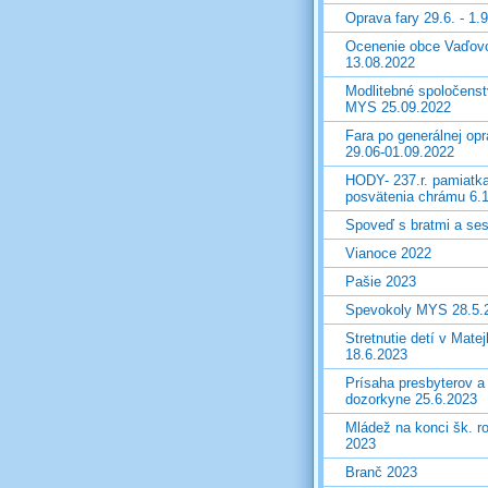
Oprava fary 29.6. - 1.
Ocenenie obce Vaďov
13.08.2022
Modlitebné spoločens
MYS 25.09.2022
Fara po generálnej op
29.06-01.09.2022
HODY- 237.r. pamiatk
posvätenia chrámu 6.
Spoveď s bratmi a ses
Vianoce 2022
Pašie 2023
Spevokoly MYS 28.5.
Stretnutie detí v Mate
18.6.2023
Prísaha presbyterov a
dozorkyne 25.6.2023
Mládež na konci šk. r
2023
Branč 2023