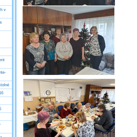
ch v
a
ent
nte-
tolné
16
6
v