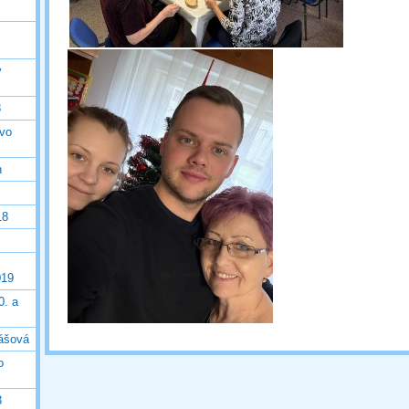
v
8
tvo
h
18
019
0. a
lášová
o
3