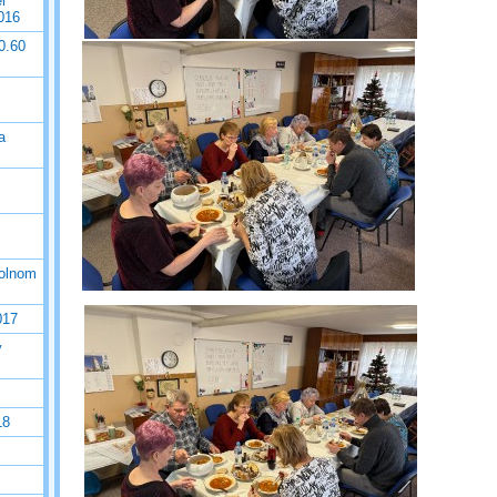
r
016
0.60
a
tolnom
017
v
18