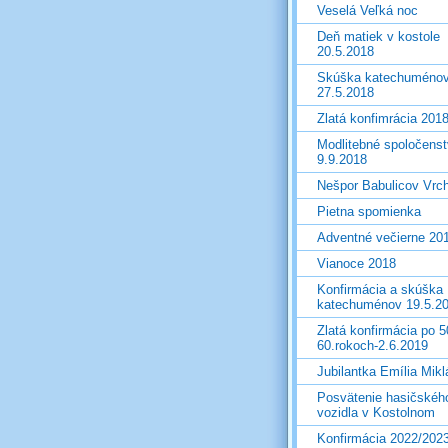
Veselá Veľká noc
Deň matiek v kostole
20.5.2018
Skúška katechuméno
27.5.2018
Zlatá konfimrácia 201
Modlitebné spoločens
9.9.2018
Nešpor Babulicov Vrc
Pietna spomienka
Adventné večierne 20
Vianoce 2018
Konfirmácia a skúška
katechuménov 19.5.2
Zlatá konfirmácia po 5
60.rokoch-2.6.2019
Jubilantka Emília Mik
Posvätenie hasičskéh
vozidla v Kostolnom
Konfirmácia 2022/202