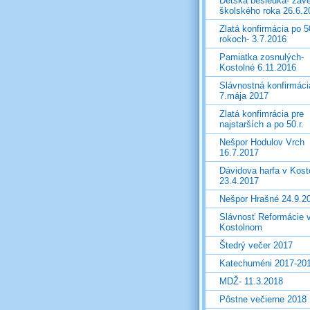
Detská besiedka- záve
školského roka 26.6.2
Zlatá konfirmácia po 5
rokoch- 3.7.2016
Pamiatka zosnulých-
Kostolné 6.11.2016
Slávnostná konfirmáci
7.mája 2017
Zlatá konfimrácia pre
najstarších a po 50.r.
Nešpor Hodulov Vrch
16.7.2017
Dávidova harfa v Kos
23.4.2017
Nešpor Hrašné 24.9.2
Slávnosť Reformácie 
Kostolnom
Štedrý večer 2017
Katechuméni 2017-20
MDŽ- 11.3.2018
Pôstne večierne 2018