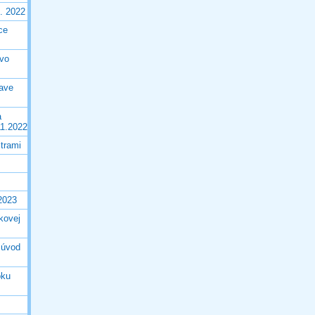
9. 2022
ce
tvo
rave
a
11.2022
trami
2023
jkovej
 úvod
oku