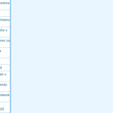
kantora
chrámu
žie v
rom za
a
24
etí v
stola
mberok
024