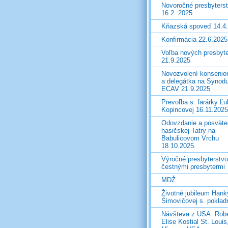
Novoročné presbyters
16.2. 2025
Kňazská spoveď 14.4
Konfirmácia 22.6.2025
Voľba nových presbyt
21.9.2025
Novozvolení konsenio
a delegátka na Synod
ECAV 21.9.2025
Prevoľba s. farárky Ľu
Kopincovej 16.11.2025
Odovzdanie a posväte
hasičskej Tatry na
Babulicovom Vrchu
18.10.2025.
Výročné presbyterstvo
čestnými presbytermi
MDŽ
Životné jubileum Hank
Šimovičovej s. poklad
Návšteva z USA: Robe
Elise Kostial St. Louis